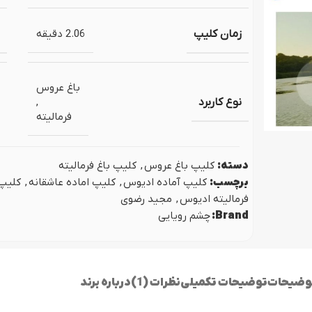
ص مجلس
پروژه نمایش لوگو (ل
اژ پایان عروسی
زمان کلیپ
2.06 دقیقه
باغ عروس
نوع کاربرد
,
فرمالیته
دسته:
کلیپ باغ عروس
,
کلیپ باغ فرمالیته
برچسب:
کلیپ آماده ادیوس
,
کلیپ اماده عاشقانه
,
کلیپ
فرمالیته ادیوس
,
مجید رضوی
Brand:
چشم رویایی
وضیحات
توضیحات تکمیلی
نظرات (1)
درباره برند