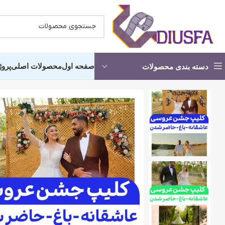
صفحه اول
محصولات اصلی
پروژ
دسته بندی محصولات
کلیپ آماده عروسی -شروع مجلس
کلیپ آما
پروژه آماده استارت
انچه خواه
کلیپ دکلمه عاشقانه
کلیپ آماد
آماده شدن عروس و داماد
کلیپ اما
کلیپ آرایشگاه عروس
کلیپ حناب
پروژه کلیپ باغ عروس
کلیپ رقص