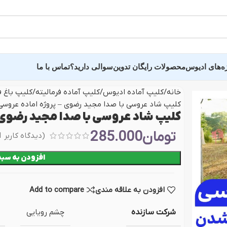
ه‌های ادیوس
محصولات رایگان تدوین
سوالی دارید؟
تماس با ما
خانه
کلیپ آماده ادیوس
کلیپ آماده فرمالیته
کلیپ باغ ف
کلیپ شاد عروسی با صدا مجید رضوی – پروژه اماده عروس
ده عروسی سالن وغیره
سایر پروژه و کلیپ 
کلیپ شاد عروسی با صدا مجید رضوی 
تومان
285.000
(دیدگاه کاربر
1
ید دید و خلاصه فیلم
پروژه اماده تبلیغاتی
افزودن به سبد
ه فرمالیته
کلیپ عکس و اسلایدر
ده عاشقانه عروس
پروژه وله و میان‌برنام
افزودن به علاقه مندی
Add to compare
ندان
کلیپ آماده اینستاگرام
 دونفره عروس و داماد
پروژه تایتل بار و زیر
شرکت سازنده
چشم رویایی