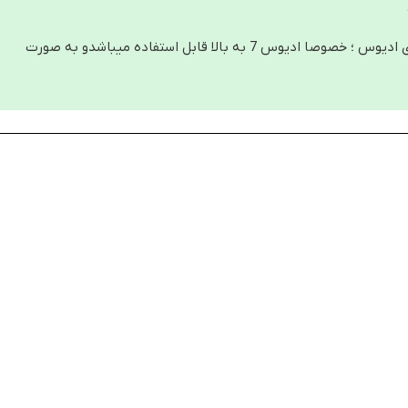
این پروژه کلیپ نیاز به هیچ برنامه جانبی ندارد و فقط بر روی ادیوس ؛ خصوصا ادیوس 7 به بالا قابل استفاده میباشدو به صورت