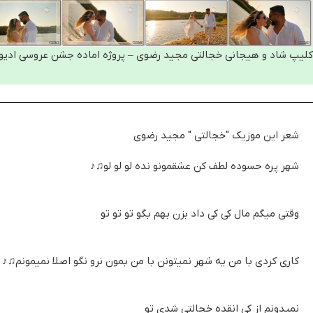
کلیپ شاد و هیجانی خجالتی مجید رضوی – پروژه اماده جشن عروسی ادی
شعر این موزیک "خجالتی " مجید رضوی
شهر پره حسوده لطف کن عشقمونو نده لو لو لو
♫♪
وقتی میگم مال کی کی داد بزن بهم بگو تو تو تو
کاری کردی با من یه شهر نمیتونن با من بمون نرو نگو اصلا نمیمونم
♫♪
نمیدونم از کی انقده خجالتی شدی تو