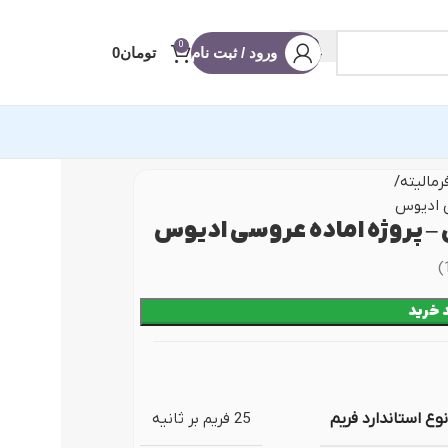
0
ورود / ثبت نام
تومان
0
رمالیته
ی ادیوس
آماده ادیوس
– پروژه اماده عروسی ادیوس
)
 عروسی
 خرید
 شو
ه
 (ریلز و استوری)
نویس
نوع استاندارد فریم
25 فریم بر ثانیه