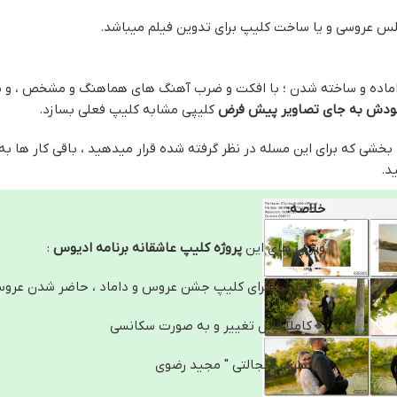
لس عروسی و یا ساخت کلیپ برای تدوین فیلم میباشد.
 اماده و ساخته شدن ؛ با افکت و ضرب آهنگ های هماهنگ و مشخص ، و
خودش به جای تصاویر پیش فرض
کلیپی مشابه کلیپ فعلی بسازد.
خشی که برای این مسله در نظر گرفته شده قرار میدهید ، باقی کار ها به
د.
خلاصه:
ویژگی های این
پروژه کلیپ عاشقانه برنامه ادیوس
:
🔸مناسب برای کلیپ جشن عروس و داماد ، حاضر شدن عروس 
🔸کاملا قابل تغییر و به صورت سکانسی
🔸آهنگ "خجالتی " مجید رضوی