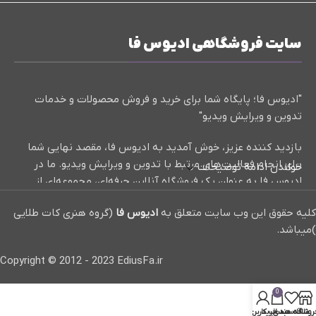
سایت فروشگاهی ادیوس فا
"ادیوس فا؛ پایگاه شما برای خرید و فروش محصولات و خدمات
تدوین و ویرایش ویدیو"
بازدید کننده عزیز، خوش آمدید به ادیوس فا، مقصد نهایی شما
برای انجام فعالیت‌های مرتبط با تدوین و ویرایش ویدیو. ما در
خواندن ادامه توضیحات
ادیوس فا به عنوان یک فروشگاه آنلاین حرفه‌ای، مجموعه‌ای از
کلیپ‌های آماده، پروژه‌های تدوین حرفه‌ای، و آموزش‌های مفید و
کلیه حقوق این وب سایت متعلق به
ادیوس فا
(گروه هنری کات طلایی
کاربردی در زمینه تدوین و ویرایش ویدیو ارائه می‌دهیم.
)میباشد.
ما با افتخار برای شما بهترین منابع و ابزارها را در دسترس قرار
Copyright © 2012 - 2023 EdiusFa.ir
داده‌ایم تا بتوانید به بهترین شکل محتواهای خود را تولید و
ویرایش کنید. از کلیپ‌های آماده با افکت‌ها و جلوه‌های ویژه تا
0
پروژه‌های تدوین حرفه‌ای و آموزش‌های مختلف، همه چیز را در
روشگاه
علاقه مندی
سبد خرید
حساب کاربری من
اینجا پیدا خواهید کرد.