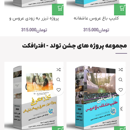
کلیپ باغ عروس عاشقانه
پروژه تیزر به زودی عروس و
احساسی ادیوس – پروژه آماده تو
داماد – پروژه کلیپ معرفی و
ا
تومان
315.000
تومان
315.000
قلب منی
پیش نمایش
مجموعه پروژه های جشن تولد - افترافکت