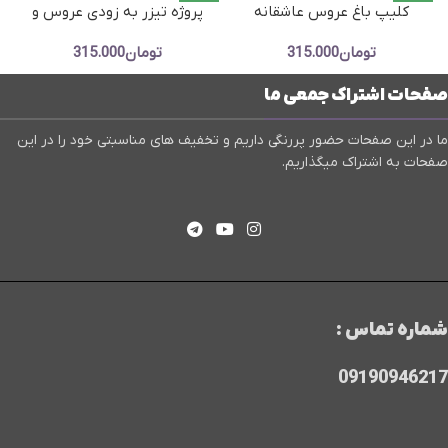
کلیپ باغ عروس عاشقانه
پروژه تیزر به زودی عروس و
احساسی ادیوس – پروژه آماده تو
داماد – پروژه کلیپ معرفی و
ا
تومان
315.000
تومان
315.000
قلب منی
پیش نمایش
صفحات اشتراک جمعی ما
ما در این صفحات حضور پررنگی داریم و تخفیف های مناسبتی خود را در این
صفحات به اشتراک میگذاریم.
شماره تماس :
09190946217