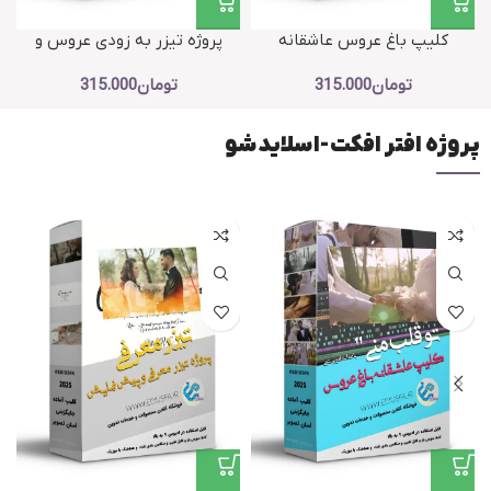
کلیپ باغ عروس عاشقانه
پروژه تیزر به زودی عروس و
احساسی ادیوس – پروژه آماده تو
داماد – پروژه کلیپ معرفی و
ا
تومان
315.000
تومان
315.000
قلب منی
پیش نمایش
پروژه افتر افکت-اسلایدشو