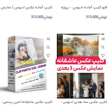
فتو کلیپ آماده ادیوس – پروژه
کلیپ آماده عکس ادیوس | نمایش
آماده نمایش عکس خارجی و ضرب
عکس ریتمیک |موزیک سلنا گومز
تومان
315.000
تومان
315.000
آهنگ دار
افزودن به سبد خرید
افزودن به سبد خرید
کلیپ عکس سه بعدی ادیوس –
کلیپ عکس عاشقانه امین رستمی-