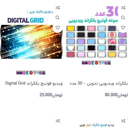
بکگراند ویدیویی تدوین – 30 عدد
ویدیو فوتیج بکگراند Digital Grid
فوتیج های ویدویی جذاب
تومان
80.000
تومان
25.000
افزودن به سبد خرید
افزودن به سبد خرید