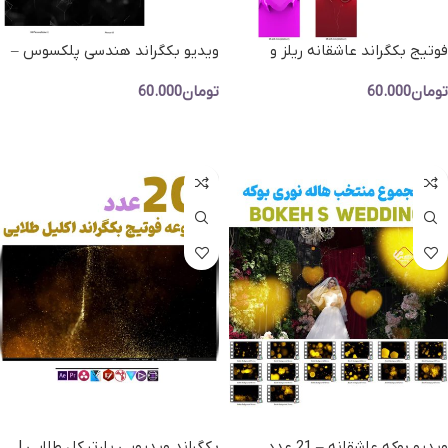
فوتیج بکگراند عاشقانه ریلز و
ویدیو بکگراند هندسی پلکسوس –
استوری -8 ویدیو بکگراند عمودی
مجموعه 5 عددی اشکال هندسی
تومان
60.000
تومان
60.000
افزودن به سبد خرید
افزودن به سبد خرید
ویدیو بوکه عاشقانه – 21 عدد
بکگراند ویدیویی پارتیکل طلایی |