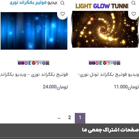
ویدیو فوتیج بکگراند تونل نوری-
فوتیج بکگراند نوری – ویدیو بکگراند
Light Glow Tunnel
تشعشعات نوری آبی
تومان
11.000
تومان
24.000
افزودن به سبد خرید
افزودن به سبد خرید
→
2
1
صفحات اشتراک جمعی ما