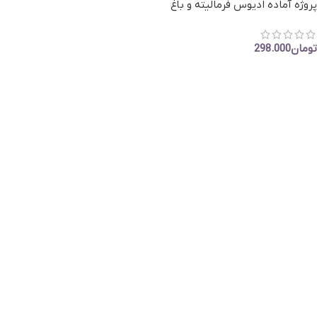
پروژه آماده ادیوس فرمالیته و باغ
عروس – کلیپ یاقوت کدBa55
تومان
298.000
افزودن به سبد خرید