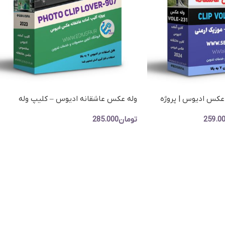
ص مجلس
پروژه نمایش لوگو (ل
اژ پایان عروسی
 عکس ادیوس | پروژه
وله عکس عاشقانه ادیوس – کلیپ وله
عاشقانه بیا عاشقم کن
259.0
تومان
285.000
افزودن به سبد خرید