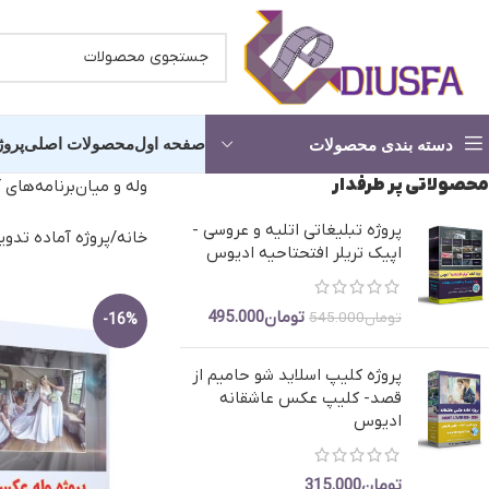
صفحه اول
محصولات اصلی
پروژ
دسته بندی محصولات
محصولاتی پر طرفدار
وله و میان‌برنامه‌های 
پروژه تبلیغاتی اتلیه و عروسی -
کلیپ آماده عروسی -شروع مجلس
کلیپ آما
خانه
پروژه آماده تدوی
اپیک تریلر افتحتاحیه ادیوس
پروژه آماده استارت
انچه خواه
تومان
495.000
تومان
545.000
-16%
کلیپ دکلمه عاشقانه
کلیپ آماد
پروژه کلیپ اسلاید شو حامیم از
آماده شدن عروس و داماد
کلیپ اما
قصد- کلیپ عکس عاشقانه
کلیپ آرایشگاه عروس
کلیپ حناب
ادیوس
پروژه کلیپ باغ عروس
کلیپ رقص
تومان
315.000