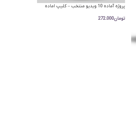
وگوموشن)
پروژه آماده 10 ویدیو منتخب – کلیپ اماده
نمایش برترین ها
تومان
272.000
افزودن به سبد خرید