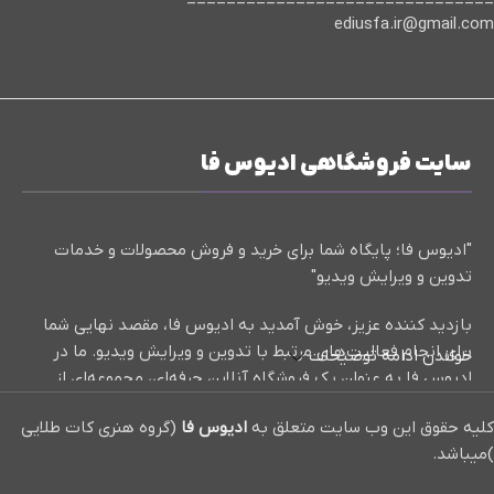
ediusfa.ir@gmail.com
سایت فروشگاهی ادیوس فا
"ادیوس فا؛ پایگاه شما برای خرید و فروش محصولات و خدمات
تدوین و ویرایش ویدیو"
بازدید کننده عزیز، خوش آمدید به ادیوس فا، مقصد نهایی شما
برای انجام فعالیت‌های مرتبط با تدوین و ویرایش ویدیو. ما در
خواندن ادامه توضیحات
ادیوس فا به عنوان یک فروشگاه آنلاین حرفه‌ای، مجموعه‌ای از
کلیپ‌های آماده، پروژه‌های تدوین حرفه‌ای، و آموزش‌های مفید و
کلیه حقوق این وب سایت متعلق به
ادیوس فا
(گروه هنری کات طلایی
کاربردی در زمینه تدوین و ویرایش ویدیو ارائه می‌دهیم.
)میباشد.
ما با افتخار برای شما بهترین منابع و ابزارها را در دسترس قرار