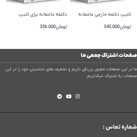
کلیپ دکلمه خارجی عاشقانه
دکلمه عاشقانه برای کلیپ
پر
ادیوس- پروژه اماده دکلمه
فرمالیته – کلیپ آماده دکلمه
-ک
تومان
345.000
تومان
356.000
زیبای عروسی De27
عاشقانه De30
ای
تو
افزودن به سبد خرید
افزودن به سبد خرید
صفحات اشتراک جمعی ما
ما در این صفحات حضور پررنگی داریم و تخفیف های مناسبتی خود را در این
صفحات به اشتراک میگذاریم.
شماره تماس :