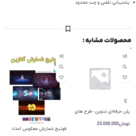
پشتیبانی تلفنی و چت محدود
محصولات مشابه :
اد
پلن حرفه‌ای تدوین -طرح های
پیشنهادی تدوین یک ساله
تومان
25.000.000
فوتیج شمارش معکوس اعداد
افزودن به سبد خرید
Countdown 2