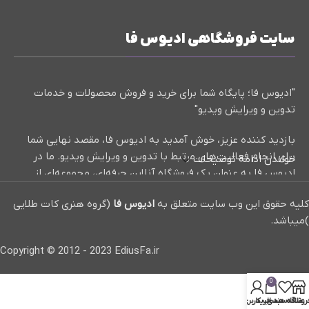
سایت فروشگاهی ادیوس فا
"ادیوس فا؛ پایگاه شما برای خرید و فروش محصولات و خدمات
تدوین و ویرایش ویدیو"
بازدید کننده عزیز، خوش آمدید به ادیوس فا، مقصد نهایی شما
برای انجام فعالیت‌های مرتبط با تدوین و ویرایش ویدیو. ما در
خواندن ادامه توضیحات
ادیوس فا به عنوان یک فروشگاه آنلاین حرفه‌ای، مجموعه‌ای از
کلیپ‌های آماده، پروژه‌های تدوین حرفه‌ای، و آموزش‌های مفید و
کلیه حقوق این وب سایت متعلق به
ادیوس فا
(گروه هنری کات طلایی
کاربردی در زمینه تدوین و ویرایش ویدیو ارائه می‌دهیم.
)میباشد.
ما با افتخار برای شما بهترین منابع و ابزارها را در دسترس قرار
Copyright © 2012 - 2023 EdiusFa.ir
داده‌ایم تا بتوانید به بهترین شکل محتواهای خود را تولید و
ویرایش کنید. از کلیپ‌های آماده با افکت‌ها و جلوه‌های ویژه تا
0
پروژه‌های تدوین حرفه‌ای و آموزش‌های مختلف، همه چیز را در
روشگاه
علاقه مندی
سبد خرید
حساب کاربری من
اینجا پیدا خواهید کرد.