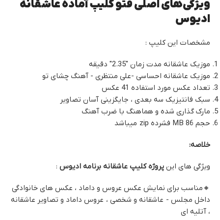
ویژگی‌های اصلی فتو کلیپ آماده عاشقانه
ادیوس
مشخصات این کلیپ :
موزیک عاشقانه مدت زمان "2.35" دقیقه
موزیک عاشقانه احساسی -علی منتظری - آهنگ چشای تو
تعداد عکس مورد استفاده 41 عکس
سبک فانتیزیک سه بعدی ، جایگزینی آسان تصاویر
مارک گذاری شده و هماهنگ با ضرب آهنگ
حجم 86 MB فشرده zip میباشد
خلاصه:
ویژگی های این
پروژه کلیپ عاشقانه برنامه ادیوس
:
🔸مناسب برای نمایش عکس عروس و داماد ، عکس های خانوادگی
داخل مجلس - عاشقانه و شخصی ، عروس داماد و تصاویر عاشقانه
، آتلیه ای