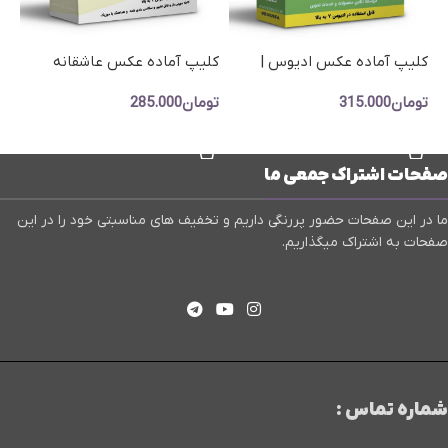
کلیپ آماده عکس عاشقانه
پر
کلیپ آماده عکس ادیوس |
رمانتیک ادیوس-پروژه اماده
آم
نمایش عکس ریتمیک |موزیک
تومان
285.000
تو
تومان
315.000
عکس کد 907
سلنا گومز
افزودن به سبد خرید
افزودن به سبد خرید
صفحات اشتراک جمعی ما
ما در این صفحات حضور پررنگی داریم و تخفیف های مناسبتی خود را در این
صفحات به اشتراک میگذاریم.
شماره تماس :