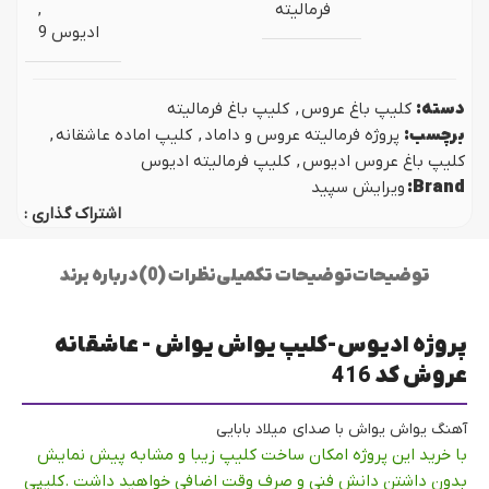
فرمالیته
,
ادیوس 9
دسته:
کلیپ باغ عروس
,
کلیپ باغ فرمالیته
برچسب:
پروژه فرمالیته عروس و داماد
,
کلیپ اماده عاشقانه
,
کلیپ باغ عروس ادیوس
,
کلیپ فرمالیته ادیوس
Brand:
ویرایش سپید
اشتراک گذاری :
توضیحات
توضیحات تکمیلی
نظرات (0)
درباره برند
پروژه ادیوس-کلیپ یواش یواش - عاشقانه
عروش کد 416
آهنگ یواش یواش با صدای میلاد بابایی
با خرید این پروژه امکان ساخت کلیپ زیبا و مشابه پیش نمایش
بدون داشتن دانش فنی و صرف وقت اضافی خواهید داشت .کلیپی