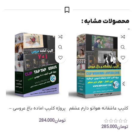
محصولات مشابه :
پروژه کلیپ اماده باغ عروسی –
پر
کلیپ عاشقانه هواتو دارم عشقم
کلیپ آماده ادیوس کد 701
کل
-پروژه اماده باغ عروس ادیوس
تومان
284.000
تو
حم
تومان
285.000
افزودن به سبد خرید