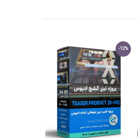
-9%
-12%