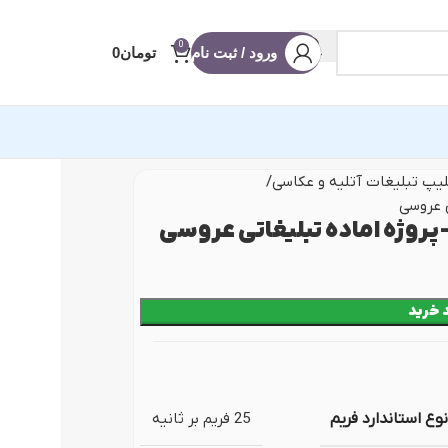
0
ورود / ثبت نام
تومان
0
یپ تبلیغات آتلیه و عکاسی
ی عروسی
آماده ادیوس
-پروژه اماده تبلیغاتی عروسی
 عروسی
 خرید
 شو
ه
 (ریلز و استوری)
نویس
نوع استاندارد فریم
25 فریم بر ثانیه