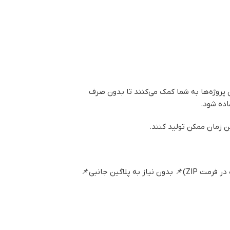
 پروژه‌ها به شما کمک می‌کنند تا بدون صرف
اده شود.
ن زمان ممکن تولید کنند.
📌 مدت زمان کلیپ: 1 دقیقه و 19 ثانیه📌 سبک: کلاسیک و تبلیغاتی📌 سازگار با ادیوس: نسخه‌های 7 به بالا📌 حجم فایل: 294MB (فشرده‌شده در فرمت ZIP)📌 بدون نیاز به پلاگین جانبی📌