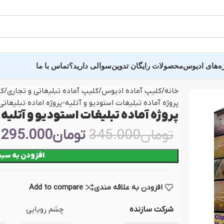
ه‌های ادیوس
محصولات رایگان تدوین
سوالی دارید؟
تماس با ما
خانه
کلیپ آماده ادیوس
کلیپ آماده تبلیغاتی و تجاری
کل
پروژه آماده تبلیغات استودیو و آتلیه-پروژه اماده تبلیغات
ده عروسی سالن وغیره
سایر پروژه و کلیپ 
پروژه آماده تبلیغات استودیو و آتلیه
تومان
345.000
تومان
295.000
ید دید و خلاصه فیلم
پروژه اماده تبلیغاتی
افزودن به سبد
ه فرمالیته
کلیپ عکس و اسلایدر
ده عاشقانه عروس
پروژه وله و میان‌برنام
افزودن به علاقه مندی
Add to compare
ندان
کلیپ آماده اینستاگرام
 دونفره عروس و داماد
پروژه تایتل بار و زیر
شرکت سازنده
چشم رویایی