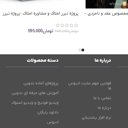
 مخصوص عقد و نامزدی –
پروژه تیزر املاک و مشاوره املاک -پروژه تیزر
Ag
مخصوص معرفی خانه و ملک ادیوس
تومان
595.000
تومان
745.000
افزودن به سبد خرید
درباره ما
دسته محصولات
قوانین مهم سایت ادیوس
پروژهای آماده تدوین
فا
آموزش های حرفه ای تدوین
تماس با ما
ویدیو فوتیج و ویدیو استوک
درباره ما
دانلود رایگان
نرم افزار پشتیبانی
ادیوس