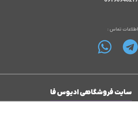
09190946217
اطلاعات تماس :
سایت فروشگاهی ادیوس فا
"ادیوس فا؛ پایگاه شما برای خرید و فروش محصولات و خدمات تدوین و
بازدید کننده عزیز، خوش آمدید به ادیوس فا، مقصد نهایی شما برای انج