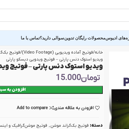
ه‌های ادیوس
محصولات رایگان تدوین
سوالی دارید؟
تماس با ما
خانه
فوتیج آماده ویدیویی (Video Footage)
فوتیج بک‌گر
ویدیو استوک دنس پارتی – فوتیج ویدویی دیسکو پارتی
ده عروسی سالن وغیره
سایر پروژه و کلیپ 
ویدیو استوک دنس پارتی – فوتیج وید
تومان
15.000
ید دید و خلاصه فیلم
پروژه اماده تبلیغاتی
افزودن به سبد
ه فرمالیته
کلیپ عکس و اسلایدر
ده عاشقانه عروس
پروژه وله و میان‌برنام
افزودن به علاقه مندی
Add to compare
ندان
کلیپ آماده اینستاگرام
 دونفره عروس و داماد
پروژه تایتل بار و زیر
دسته:
فوتیج بک‌گراند موشن
,
فوتیج موشن‌گرافیک و اینس