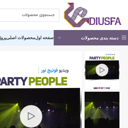
صفحه اول
محصولات اصلی
پروژ
دسته بندی محصولات
کلیپ آماده عروسی -شروع مجلس
کلیپ آما
پروژه آماده استارت
انچه خواه
کلیپ دکلمه عاشقانه
کلیپ آماد
آماده شدن عروس و داماد
کلیپ اما
کلیپ آرایشگاه عروس
کلیپ حناب
پروژه کلیپ باغ عروس
کلیپ رقص