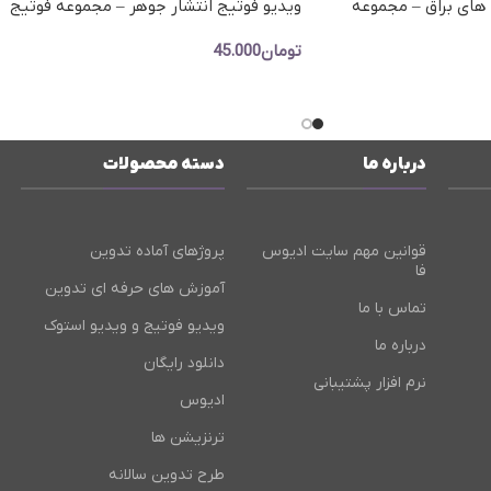
 های براق – مجموعه
ویدیو فوتیج انتشار جوهر – مجموعه فوتیج
ق طلایی
ویدویی جوهر در آب
تومان
45.000
افزودن به سبد خرید
درباره ما
دسته محصولات
قوانین مهم سایت ادیوس
پروژهای آماده تدوین
فا
آموزش های حرفه ای تدوین
تماس با ما
ویدیو فوتیج و ویدیو استوک
درباره ما
دانلود رایگان
نرم افزار پشتیبانی
ادیوس
ترنزیشن ها
طرح تدوین سالانه