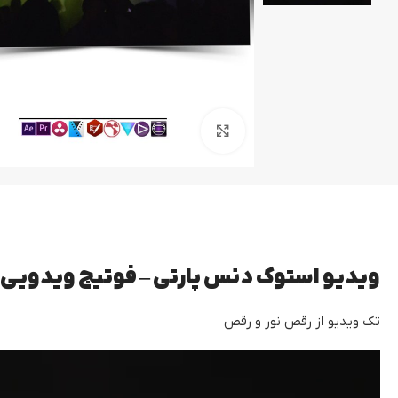
پروژه کلیپ مسیر- ماشین عروس
کلیپ رق
کلیپ تیتر
بزرگنمایی تصویر
ویدیو استوک دنس پارتی – فوتیج ویدویی 
تک ویدیو از رقص نور و رقص
نمایشگر
ویدیو