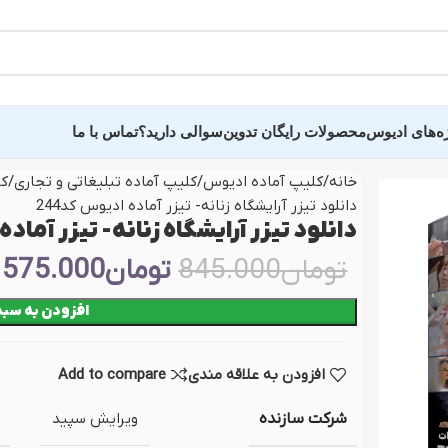
ه‌های ادیوس
محصولات رایگان تدوین
سوالی دارید؟
تماس با ما
خانه
کلیپ آماده ادیوس
کلیپ آماده تبلیغاتی و تجاری
کل
دانلود تیزر آرایشگاه زنانه- تیزر آماده ادیوس کد244
ده عروسی سالن وغیره
سایر پروژه و کلیپ 
دانلود تیزر آرایشگاه زنانه- تیزر آماده 
تومان
845.000
تومان
575.000
ید دید و خلاصه فیلم
پروژه اماده تبلیغاتی
افزودن به سبد
ه فرمالیته
کلیپ عکس و اسلایدر
ده عاشقانه عروس
پروژه وله و میان‌برنام
افزودن به علاقه مندی
Add to compare
ندان
کلیپ آماده اینستاگرام
 دونفره عروس و داماد
پروژه تایتل بار و زیر
شرکت سازنده
ویرایش سپید