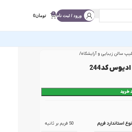
0
ورود / ثبت نام
تومان
0
یپ سالن زیبایی و آرایشگاه
آماده ادیوس
ادیوس کد244
 عروسی
 خرید
 شو
ه
 (ریلز و استوری)
نویس
نوع استاندارد فریم
50 فریم بر ثانیه