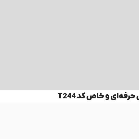
رفه‌ای و خاص کد T244