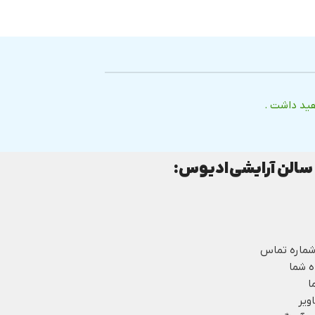
هید داشت .
سالن آرایشی
ادیوس:
و شماره تماس
ا
ویر