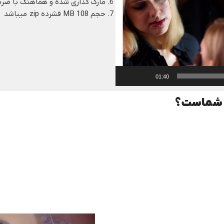
مارک گذاری شده و هماهنگ با ضر
حجم 108 MB فشرده zip میباشد
01:40
لن شماست؟