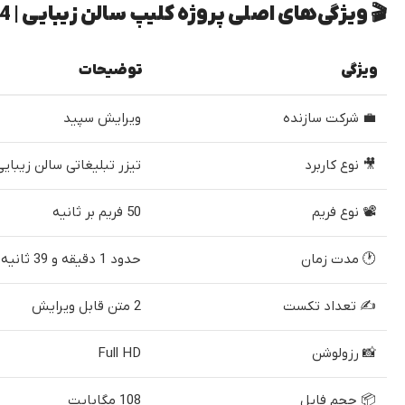
🎬 ویژگی‌های اصلی پروژه کلیپ سالن زیبایی | T244
ویژگی
توضیحات
💼 شرکت سازنده
ویرایش سپید
🎥 نوع کاربرد
تیزر تبلیغاتی سالن زیبایی
📽 نوع فریم
50 فریم بر ثانیه
🕐 مدت زمان
حدود 1 دقیقه و 39 ثانیه
✍ تعداد تکست
2 متن قابل ویرایش
📸 رزولوشن
Full HD
📦 حجم فایل
108 مگابایت