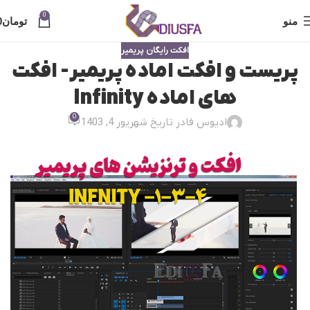
0
منو
تومان
0
افکت رایگان پریمیر
پریست و افکت اماده پریمیر- افکت
های اماده Infinity
0
ادیوس فا
در تاریخ شهریور 4, 1403