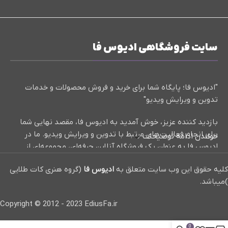
سایت فروشگاهی ادیوس فا
"ادیوس فا؛ پایگاه شما برای خرید و فروش محصولات و خدمات
تدوین و ویرایش ویدیو"
بازدید کننده عزیز، خوش آمدید به ادیوس فا، مقصد نهایی شما
برای انجام فعالیت‌های مرتبط با تدوین و ویرایش ویدیو. ما در
خواندن ادامه توضیحات
ادیوس فا به عنوان یک فروشگاه آنلاین حرفه‌ای، مجموعه‌ای از
کلیپ‌های آماده، پروژه‌های تدوین حرفه‌ای، و آموزش‌های مفید و
کلیه حقوق این وب سایت متعلق به
ادیوس فا
(گروه هنری کات طلایی
کاربردی در زمینه تدوین و ویرایش ویدیو ارائه می‌دهیم.
)میباشد.
ما با افتخار برای شما بهترین منابع و ابزارها را در دسترس قرار
Copyright © 2012 - 2023 EdiusFa.ir
داده‌ایم تا بتوانید به بهترین شکل محتواهای خود را تولید و
ویرایش کنید. از کلیپ‌های آماده با افکت‌ها و جلوه‌های ویژه تا
0