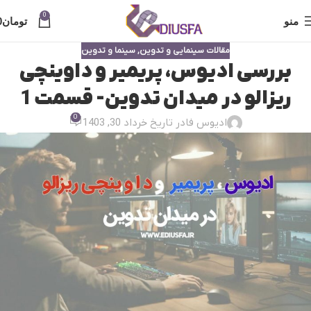
0
منو
تومان
0
مقالات سینمایی و تدوین
,
سینما و تدوین
بررسی ادیوس، پریمیر و داوینچی
ریزالو در میدان تدوین- قسمت 1
0
ادیوس فا
در تاریخ خرداد 30, 1403