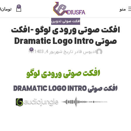
0
منو
تومان
0
افکت صوتی تدوین
افکت صوتی ورودی لوگو -افکت
صوتی Dramatic Logo Intro
0
ادیوس فا
در تاریخ شهریور 4, 1403