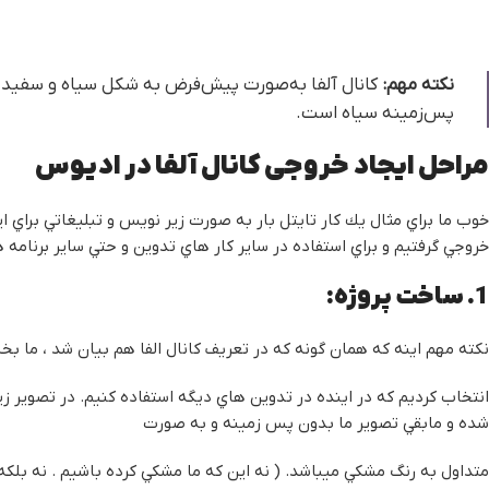
نکته مهم:
کانال آلفا به‌صورت پیش‌فرض به شکل سیاه و سفید ن
پس‌زمینه سیاه است.
مراحل ایجاد خروجی کانال آلفا در ادیوس
خوب ما براي مثال يك كار تايتل بار به صورت زير نويس و تبليغاتي براي ا
خروجي گرفتيم و براي استفاده در ساير كار هاي تدوين و حتي ساير برنامه
1. ساخت پروژه:
نكته مهم اينه كه همان گونه كه در تعريف كانال الفا هم بيان شد ، ما ب
انتخاب كرديم كه در اينده در تدوين هاي ديگه استفاده كنيم. در تصوير ز
شده و مابقي تصوير ما بدون پس زمينه و به صورت
متداول به رنگ مشكي ميباشد. ( نه اين كه ما مشكي كرده باشيم . نه بلكه