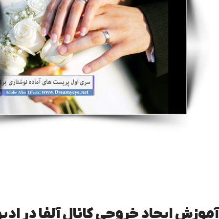
پروژه کلیپ مسیر- ماشین عروس
کلیپ رق
کلیپ تیتر
آموزش ایجاد خروجی کانال آلفا در ادی