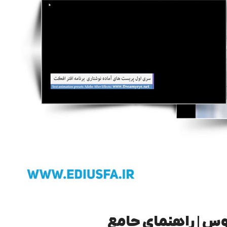
ص مجلس
پروژه نمایش لوگو (ل
اژ پایان عروسی
وس | راهنمای جامع