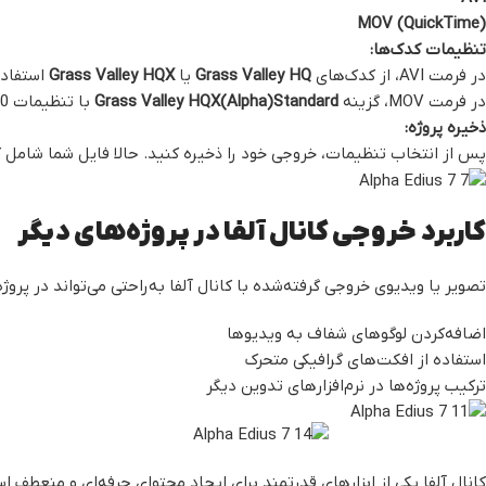
MOV (QuickTime)
تنظیمات کدک‌ها:
در فرمت AVI، از کدک‌های
Grass Valley HQ
یا
Grass Valley HQX
استفاده
در فرمت MOV، گزینه
Grass Valley HQX(Alpha)Standard
با تنظیمات 10-bit 4:2:2:4 را انتخاب کنید.
ذخیره پروژه:
پس از انتخاب تنظیمات، خروجی خود را ذخیره کنید. حالا فایل شما شامل کا
کاربرد خروجی کانال آلفا در پروژه‌های دیگر
تصویر یا ویدیوی خروجی گرفته‌شده با کانال آلفا به‌راحتی می‌تواند در پروژ
اضافه‌کردن لوگوهای شفاف به ویدیوها
استفاده از افکت‌های گرافیکی متحرک
ترکیب پروژه‌ها در نرم‌افزارهای تدوین دیگر
کانال آلفا یکی از ابزارهای قدرتمند برای ایجاد محتوای حرفه‌ای و منعطف ا