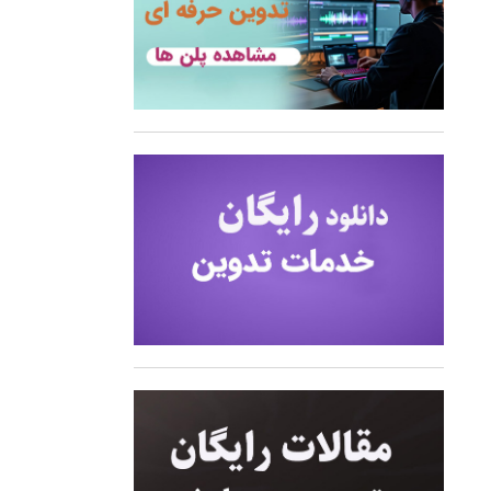
وگوموشن)