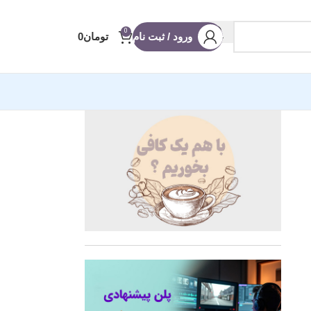
0
ورود / ثبت نام
تومان
0
آماده ادیوس
 عروسی
 شو
ه
 (ریلز و استوری)
نویس