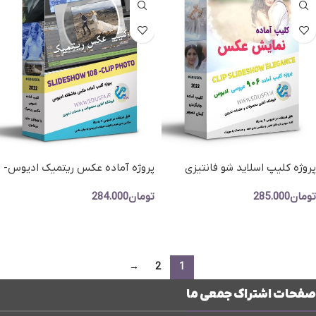
پروژه کلیپ اسلاید شو فانتیزی
پروژه آماده عکس ریتمیک ادیوس-
ادیوس-کلیپ نمایش عکس
کلیپ نمایش عکس عاشقانه
تومان
285.000
تومان
284.000
عاشقانه
افزودن به سبد خرید
افزودن به سبد خرید
→
2
1
صفحات اشتراک جمعی ما