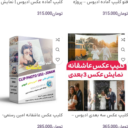
فتو کلیپ آماده ادیوس – پروژه
کلیپ آماده عکس ادیوس | نمایش
آماده نمایش عکس خارجی و ضرب
عکس ریتمیک |موزیک سلنا گومز
تومان
315.000
تومان
315.000
آهنگ دار
افزودن به سبد خرید
افزودن به سبد خرید
کلیپ عکس سه بعدی ادیوس –
کلیپ عکس عاشقانه امین رستمی-
پروژه اسلاید شو کد PH21
کلیپ عکس عروسی ادیوس
تومان
365.000
تومان
285.000