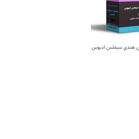
ص مجلس
پروژه نمایش لوگو (ل
اژ پایان عروسی
شن هندی سیملس ادیوس