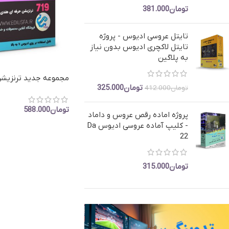
پروژه کلیپ مسیر- ماشین عروس
کلیپ رق
تومان
381.000
کلیپ تیتر
تایتل عروسی ادیوس - پروژه
تایتل لاکچری ادیوس بدون نیاز
به پلاگین
مجموعه جدید ترنزی
تومان
325.000
تومان
412.000
719
تومان
588.000
پروژه اماده رقص عروس و داماد
- کلیپ آماده عروسی ادیوس Da
افزودن به سبد خرید
22
تومان
315.000