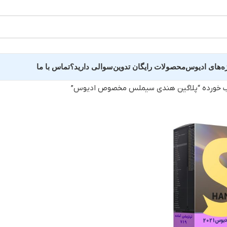
ه‌های ادیوس
محصولات رایگان تدوین
سوالی دارید؟
تماس با ما
 خورده “پلاگین هندی سیملس مخصوص ادیوس”
ده عروسی سالن وغیره
سایر پروژه و کلیپ 
ید دید و خلاصه فیلم
پروژه اماده تبلیغاتی
ه فرمالیته
کلیپ عکس و اسلایدر
ده عاشقانه عروس
پروژه وله و میان‌برنام
ندان
کلیپ آماده اینستاگرام
 دونفره عروس و داماد
پروژه تایتل بار و زیر