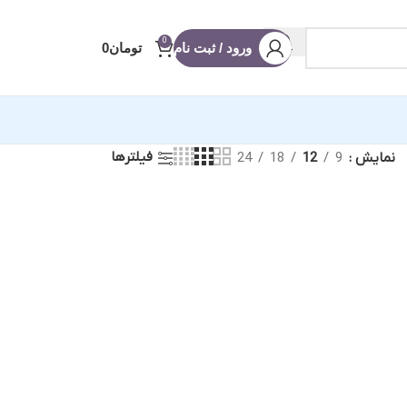
0
ورود / ثبت نام
تومان
0
فیلترها
نمایش
9
12
18
24
آماده ادیوس
 عروسی
 شو
ه
 (ریلز و استوری)
نویس