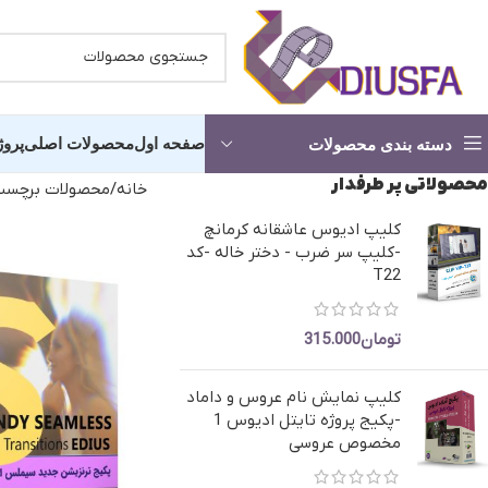
صفحه اول
محصولات اصلی
پروژ
دسته بندی محصولات
محصولاتی پر طرفدار
خانه
محصولات برچسب
کلیپ ادیوس عاشقانه کرمانچ
کلیپ آماده عروسی -شروع مجلس
کلیپ آما
-کلیپ سر ضرب - دختر خاله -کد
T22
پروژه آماده استارت
انچه خواه
تومان
315.000
کلیپ دکلمه عاشقانه
کلیپ آماد
آماده شدن عروس و داماد
کلیپ اما
کلیپ نمایش نام عروس و داماد
کلیپ آرایشگاه عروس
کلیپ حناب
-پکیج پروژه تایتل ادیوس 1
مخصوص عروسی
پروژه کلیپ باغ عروس
کلیپ رقص