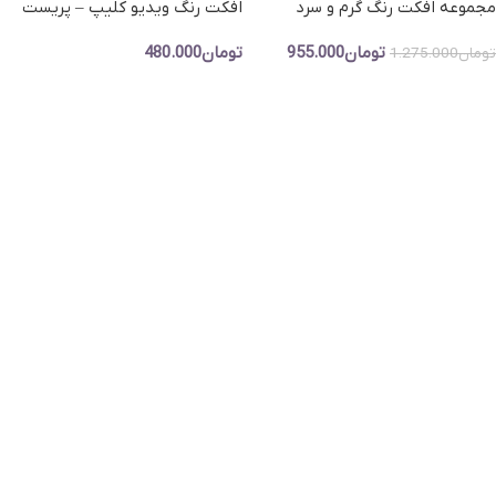
مجموعه افکت رنگ گرم و سرد
افکت رنگ ویدیو کلیپ – پریست
Color X4 -مجموعه 152 افکت رنگی
تغییر رنگ فیلم با تم گرم و تم سرد
تومان
955.000
تومان
480.000
حرفه ای
سینمایی Pro Color V3
تومان
1.275.000
افزودن به سبد خرید
افزودن به سبد خرید