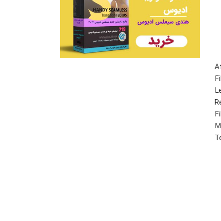
A
F
L
R
F
M
T