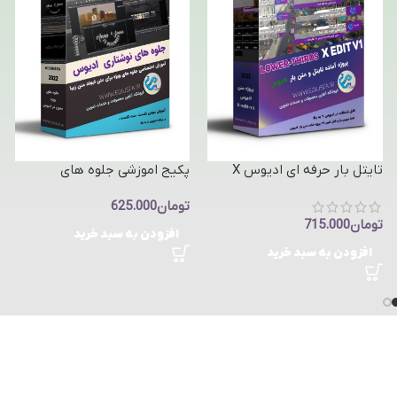
پکیج اموزشی جلوه های
تایتل بار حرفه ای ادیوس X
نوشتاری در ادیوس -آموزش
Edit V1 -پروژه معرفی متنی
تومان
625.000
تکنیک های تدوین
ادیوس
تومان
715.000
افزودن به سبد خرید
افزودن به سبد خرید