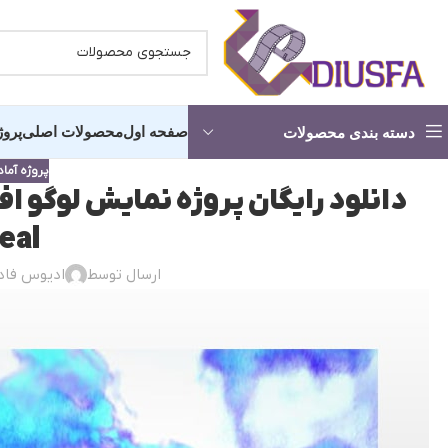
صفحه اول
محصولات اصلی
پروژ
دسته بندی محصولات
پروژه آماد
کلیپ آماده عروسی -شروع مجلس
کلیپ آما
eal
ارسال توسط
ادیوس فا
در
پروژه آماده استارت
انچه خواه
کلیپ دکلمه عاشقانه
کلیپ آماد
آماده شدن عروس و داماد
کلیپ اما
کلیپ آرایشگاه عروس
کلیپ حناب
پروژه کلیپ باغ عروس
کلیپ رقص