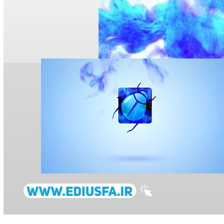
ص مجلس
پروژه نمایش لوگو (ل
اژ پایان عروسی