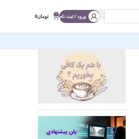
0
ورود / ثبت نام
تومان
0
آماده ادیوس
 عروسی
 شو
ه
 (ریلز و استوری)
نویس