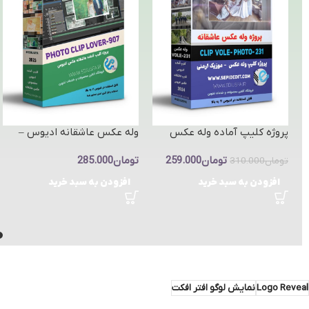
پروژه کلیپ آماده وله عکس
وله عکس عاشقانه ادیوس –
ادیوس | پروژه کلاسیک و
کلیپ وله عاشقانه بیا عاشقم
تومان
259.000
تومان
285.000
حرفه‌ای کد Vole-Photo-231
کن
تومان
310.000
افزودن به سبد خرید
افزودن به سبد خرید
Logo Reveal
نمایش لوگو افتر افکت