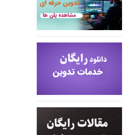
وگوموشن)