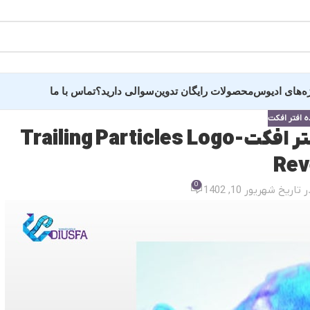
ه‌های ادیوس
محصولات رایگان تدوین
سوالی دارید؟
تماس با ما
ه افتر افکت
دانلود رایگان پروژه نمایش لوگو افتر افکت-Trailing Particles Logo
ده عروسی سالن وغیره
سایر پروژه و کلیپ 
Rev
0
 تاریخ شهریور 10, 1402
ید دید و خلاصه فیلم
پروژه اماده تبلیغاتی
ه فرمالیته
کلیپ عکس و اسلایدر
ده عاشقانه عروس
پروژه وله و میان‌برنام
ندان
کلیپ آماده اینستاگرام
 دونفره عروس و داماد
پروژه تایتل بار و زیر