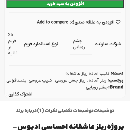
افزودن به سبد خرید
افزودن به علاقه مندی
Add to compare
25
چشم
فریم
شرکت سازنده
نوع استاندارد فریم
رویایی
بر
ثانیه
دسته:
کلیپ اماده ریلز عاشقانه
برچسب:
ریلز آماده
,
ریلز جشن عروسی
,
کلیپ عروسی اینستاگرامی
Brand:
چشم رویایی
اشتراک گذاری :
توضیحات
توضیحات تکمیلی
نظرات (1)
درباره برند
پروژه ریلز عاشقانه احساسی ادیوس –