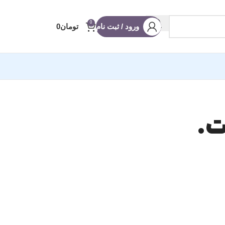
0
ورود / ثبت نام
تومان
0
آماده ادیوس
ت.
 عروسی
 شو
ه
 (ریلز و استوری)
نویس