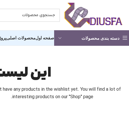
صفحه اول
محصولات اصلی
پروژ
دسته بندی محصولات
کلیپ آماده عروسی -شروع مجلس
کلیپ آما
این لیست
پروژه آماده استارت
انچه خواه
t have any products in the wishlist yet.
You will find a lot of
کلیپ دکلمه عاشقانه
کلیپ آماد
interesting products on our "Shop" page.
آماده شدن عروس و داماد
کلیپ اما
کلیپ آرایشگاه عروس
کلیپ حناب
پروژه کلیپ باغ عروس
کلیپ رقص