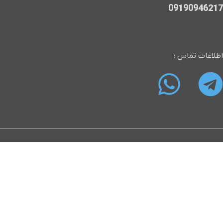
09190946217
اطلاعات تماس :
سایت فروشگاهی ادیوس فا
"ادیوس فا؛ پایگاه شما برای خرید و فروش محصولات و خدمات تدوین و
بازدید کننده عزیز، خوش آمدید به ادیوس فا، مقصد نهایی شما برای انج