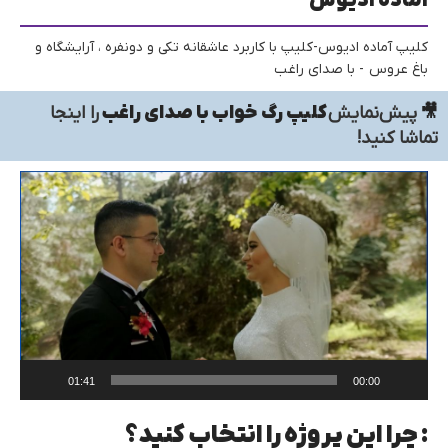
آماده ادیوس
کلیپ آماده ادیوس-کلیپ با کاربرد عاشقانه تکی و دونفره ، آرایشگاه و
باغ عروس - با صدای راغب
🎥
پیش‌نمایش
کلیپ رگ خواب با صدای راغب
را اینجا
تماشا کنید!
نما
ویدی
01:41
00:00
: چرا این پروژه را انتخاب کنید؟