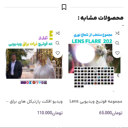
محصولات مشابه :
مجموعه فوتیج ویدیویی Lens
ویدیو افکت پارتیکل های براق –
Flare – نسخه سوم
مجموعه فوتیج نوری ذرات براق
تومان
65.000
تومان
110.000
تو
طلایی
s)
افزودن به سبد خرید
افزودن به سبد خرید