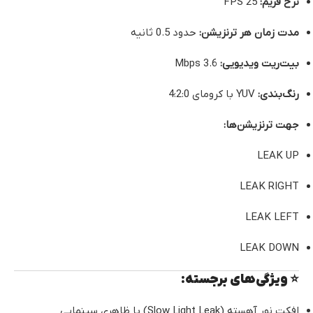
نرخ فریم:
25 FPS
مدت زمان هر ترنزیشن:
حدود 0.5 ثانیه
بیت‌ریت ویدیویی:
3.6 Mbps
رنگ‌بندی:
YUV با کرومای 4:2:0
جهت ترنزیشن‌ها:
LEAK UP
LEAK RIGHT
LEAK LEFT
LEAK DOWN
⭐ ویژگی‌های برجسته:
افکت نور آهسته (Slow Light Leak) با ظاهری سینمایی