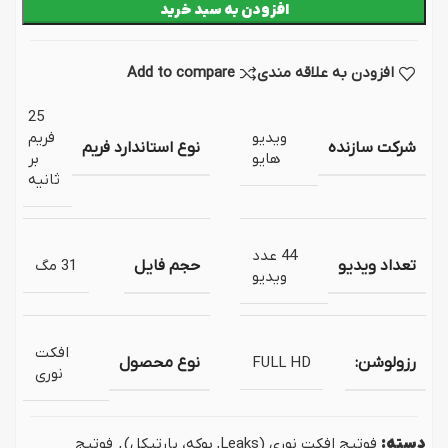
افزودن به سبد خرید
افزودن به علاقه مندی
Add to compare
25
ویدیو
فریم
شرکت سازنده
نوع استاندارد فریم
هایو
بر
ثانیه
44 عدد
تعداد ویدیو
حجم فایل
31 مگ
ویدیو
افکت
رزولوشن:
FULL HD
نوع محصول
نوری
دسته:
فوتیج افکت نوری (Leaks, بوکه، پارتیکل)
,
فوتیج