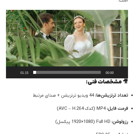
است.
نمایشگر
ویدیو
01:15
00:00
🎥 مشخصات فنی:
تعداد ترنزیشن‌ها:
44 ویدیو ترنزیشن + صدای مرتبط
فرمت فایل:
MP4 (کدک AVC – H.264)
رزولوشن:
Full HD (1920×1080 پیکسل)