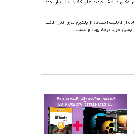
EDIUS® 5 برنامه ادیوس قدرت ویرایش فرمت ها مختلف ( HD, SD) را دارد. این برنامه Work flow یکپارچه و کاملی را فراهم نموده و صورت لذوم امکان ویرایش فرمت های 4K را به کاربران خود
از قابلیت استفاده از پلاگین های افترر افکت