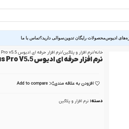
ه‌های ادیوس
محصولات رایگان تدوین
سوالی دارید؟
تماس با ما
خانه
نرم افزار و پلاگین
نرم افزار حرفه ای ادیوس Edius Pro v5.5
نرم افزار حرفه ای ادیوس Edius Pro V5.5
ده عروسی سالن وغیره
سایر پروژه و کلیپ 
ید دید و خلاصه فیلم
پروژه اماده تبلیغاتی
افزودن به علاقه مندی
Add to compare
ه فرمالیته
کلیپ عکس و اسلایدر
ده عاشقانه عروس
پروژه وله و میان‌برنام
دسته:
نرم افزار و پلاگین
ندان
کلیپ آماده اینستاگرام
 دونفره عروس و داماد
پروژه تایتل بار و زیر