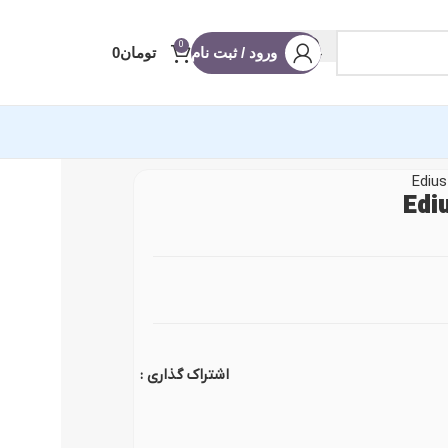
0
ورود / ثبت نام
تومان
0
آماده ادیوس
 عروسی
 شو
ه
اشتراک گذاری :
 (ریلز و استوری)
نویس