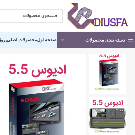
صفحه اول
محصولات اصلی
پروژ
دسته بندی محصولات
کلیپ آماده عروسی -شروع مجلس
کلیپ آما
پروژه آماده استارت
انچه خواه
کلیپ دکلمه عاشقانه
کلیپ آماد
آماده شدن عروس و داماد
کلیپ اما
کلیپ آرایشگاه عروس
کلیپ حناب
پروژه کلیپ باغ عروس
کلیپ رقص