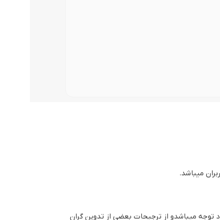
وگوموشن)
بران میباشد.
کست ، هنوز هم مورد توجه میباشدو از ترجیحات بعضی از تدوین گران