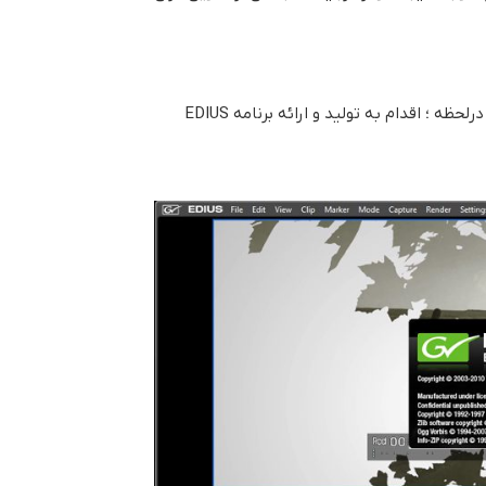
با شعار” Edit Anything, Anywhere ،” Real Time Editing—Right Now “همه چيز را در لحظه تدوين کنيد.” ؛ویرایش بلادرنگ درلحظه ؛ اقدام به تولید و ارائه برنامه EDIUS