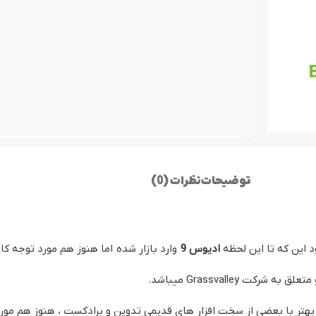
ص مجلس
پروژه نمایش لوگو (ل
اژ پایان عروسی
توضیحات
نظرات (0)
 این که تا این لحظه
ادیوس 9
وارد بازار شده اما هنوز هم مورد توجه کار
وس Edius Pro v5.5” ادیوس 5 به دلیل سازگاری بهتر با بعضی از سخت افزار های قدیمی تدوین و براد