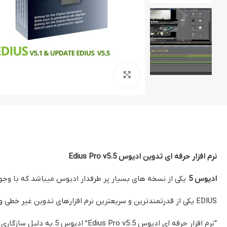
پروژه کلیپ مسیر- ماشین عروس
کلیپ رق
کلیپ تیتر
بزرگنمایی تصویر
نرم افزار حرفه ای تدوین ادیوس Edius Pro v5.5
ادیوس 5
یکی از نسخه های بسیار پر طرفدار ادیوس میباشد که با وجود
EDIUS یکی از قدرتمندترین و سریعترین نرم افزارهای تدوین غیر خطی و متعلق به شرکت Grassvalley میباشد.
“نرم افزار حرفه ای ادی