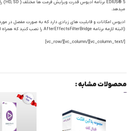
میدهد.
ادیوس امکانات و قابلیت های زیادی دارد که به صورت مفصل در موردش 
(البته لازمه برنامه AfterEffectsFilterBridge را نصب کنید که همراه این فایل قرار داده شده ) و همچنین استفاده در سایر آتلیه های قدیمی تر بسیار مورد توجه بوده و هست .
[/vc_column_text][/vc_column][/vc_row]
محصولات مشابه :