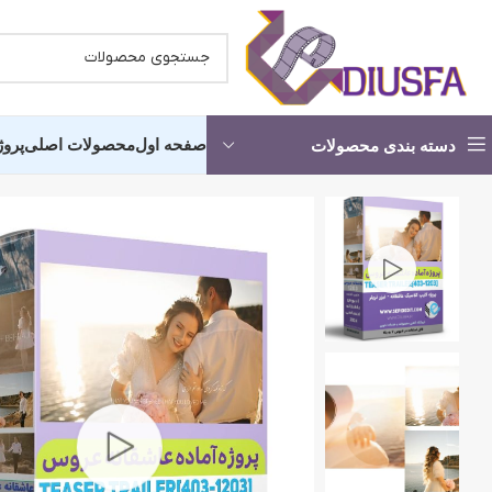
صفحه اول
محصولات اصلی
پروژ
دسته بندی محصولات
کلیپ آماده عروسی -شروع مجلس
کلیپ آما
پروژه آماده استارت
انچه خواه
کلیپ دکلمه عاشقانه
کلیپ آماد
آماده شدن عروس و داماد
کلیپ اما
کلیپ آرایشگاه عروس
کلیپ حناب
پروژه کلیپ باغ عروس
کلیپ رقص