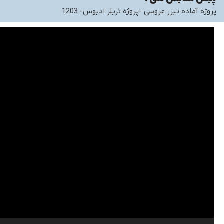
پروژه آماده تیزر عروسی -پروژه تریلر ادیوس- 1203