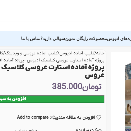
ه‌های ادیوس
محصولات رایگان تدوین
سوالی دارید؟
تماس با ما
خانه
کلیپ آماده ادیوس
کلیپ اماده عروسی و ویدینگ
کل
پروژه آماده استارت عروسی کلاسیک ادیوس -پروژه آماده 
ده عروسی سالن وغیره
سایر پروژه و کلیپ 
پروژه آماده استارت عروسی کلاسیک ا
عروس
ید دید و خلاصه فیلم
پروژه اماده تبلیغاتی
تومان
385.000
ه فرمالیته
کلیپ عکس و اسلایدر
افزودن به سبد
ده عاشقانه عروس
پروژه وله و میان‌برنام
ندان
کلیپ آماده اینستاگرام
افزودن به علاقه مندی
Add to compare
 دونفره عروس و داماد
پروژه تایتل بار و زیر
شرکت سازنده
چشم رویایی