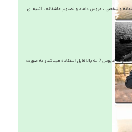
قانه و شخصی ، عروس داماد و تصاویر عاشقانه ، آتلیه ای
این پروژه کلیپ نیاز به هیچ برنامه جانبی ندارد و فقط بر روی ادیوس ؛ خصوصا ادیوس 7 به بالا قابل استفاده میباشدو به صورت