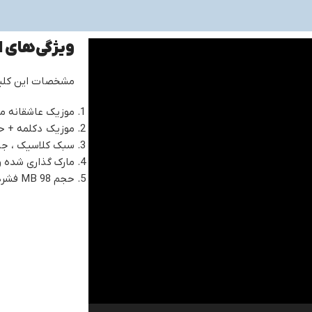
ویژگی‌های 
نمایشگر
ویدیو
مشخصات این کلی
موزیک عاشقانه مدت زمان
موزیک دکلمه + ح
سبک کلاسیک ، جای
مارک گذاری شده 
حجم 98 MB فشرده zip میباشد