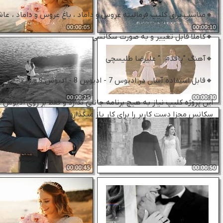
🔸مناسب برای کلیپ فرمالیته عروس و داماد ، باغ عروس و داماد ، عاش
🔸کاملا قابل تغییر و به صورت سکانسی
🔸آهنگ "پاقدم " علیرضا طلیسچی
🔸قابل استفاده آسان در ادیوس 7 - ادیوس 8 - ادیوس 9 و..
سکانس مجزا دست کاربر را برای کار باز میگذارد.