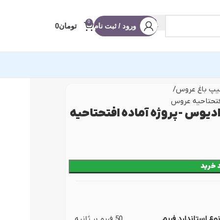
0
ورود / ثبت نام
تومان
0
یپ باغ عروس
افتحتاحیه عروس
آماده ادیوس
دیوس -پروژه آماده افتحتاحیه
 عروسی
 شو
 خرید
ه
 (ریلز و استوری)
نویس
نوع استاندارد فریم
50 فریم بر ثانیه