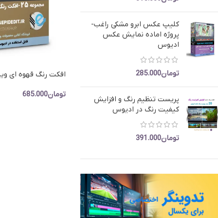
پروژه کلیپ مسیر- ماشین عروس
کلیپ رق
کلیپ تیتر
کلیپ عکس ابرو مشکی راغب-
پروژه اماده نمایش عکس
ادیوس
تومان
285.000
افکت رنگ قهوه ای وید
تنالیه خاص قهوه ای
تومان
685.000
پریست تنظیم رنگ و افزایش
کیفیت رنگ در ادیوس
افزودن به سبد خرید
تومان
391.000