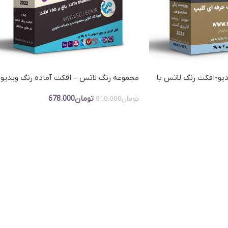
ص مجلس
پروژه نمایش لوگو (ل
اژ پایان عروسی
یو-افکت رنگ لاتس با
مجموعه رنگ لاتس – افکت آماده رنگ ویدیو
کلیپ و تدوین
تومان
678.000
تومان
910.000
افزودن به سبد خرید