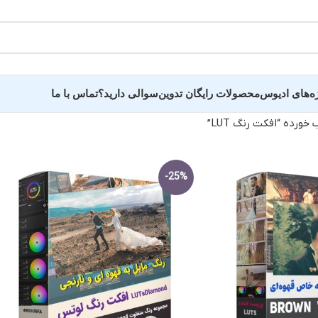
ه‌های ادیوس
محصولات رایگان تدوین
سوالی دارید؟
تماس با ما
رده “افکت رنگ LUT”
ده عروسی سالن وغیره
سایر پروژه و کلیپ 
-25%
ید دید و خلاصه فیلم
پروژه اماده تبلیغاتی
ه فرمالیته
کلیپ عکس و اسلایدر
ده عاشقانه عروس
پروژه وله و میان‌برنام
ندان
کلیپ آماده اینستاگرام
 دونفره عروس و داماد
پروژه تایتل بار و زیر