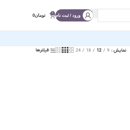
0
ورود / ثبت نام
تومان
0
فیلترها
نمایش
9
12
18
24
آماده ادیوس
 عروسی
 شو
ه
 (ریلز و استوری)
نویس