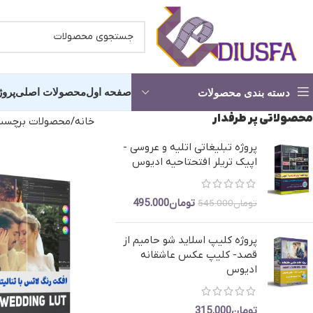
صفحه اول
محصولات اصلی
پروژ
دسته بندی محصولات
محصولاتی پر طرفدار
خانه
محصولات برچسب خو
پروژه تبلیغاتی اتلیه و عروسی -
کلیپ آماده عروسی -شروع مجلس
کلیپ آما
اپیک تریلر افتحتاحیه ادیوس
پروژه آماده استارت
انچه خواه
تومان
495.000
تومان
545.000
کلیپ دکلمه عاشقانه
کلیپ آماد
پروژه کلیپ اسلاید شو حامیم از
آماده شدن عروس و داماد
کلیپ اما
قصد- کلیپ عکس عاشقانه
کلیپ آرایشگاه عروس
کلیپ حناب
ادیوس
پروژه کلیپ باغ عروس
کلیپ رقص
تومان
315.000