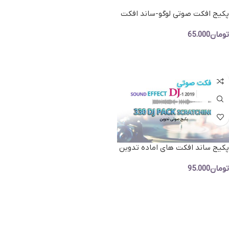
پکیج افکت صوتی لوگو-ساند افکت
مخصوص نمایش لوگو
تومان
65.000
افزودن به سبد خرید
پکیج ساند افکت های اماده تدوین
و دیجی -مجموعه Sound Effect
تومان
95.000
افزودن به سبد خرید