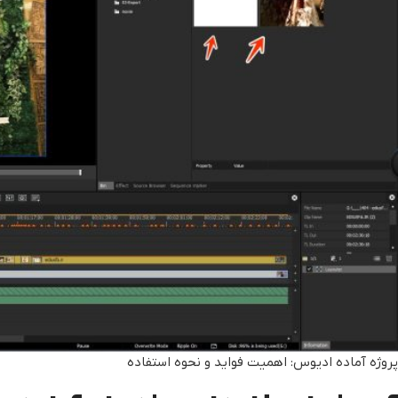
پروژه آماده ادیوس: اهمیت فواید و نحوه استفاده