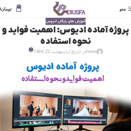
0
منو
تومان
0
آموزش های رایگان ادیوس
پروژه آماده ادیوس: اهمیت فواید و
نحوه استفاده
1
news
در تاریخ اردیبهشت 22, 1404